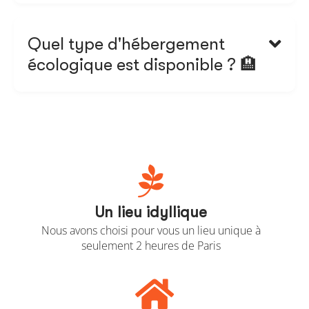
Il faut compter environ 250 € pour un séjour de 2
nuits avec petit déjeuner et repas gourmand de
producteurs en supplément.
Quel type d'hébergement

écologique est disponible ? 🏨
Proche de Paris, Bucoli propose un hébergement
écologique 100 % autonome et conçu avec des
matériaux naturels.

Un lieu idyllique
Nous avons choisi pour vous un lieu unique à
seulement 2 heures de Paris
