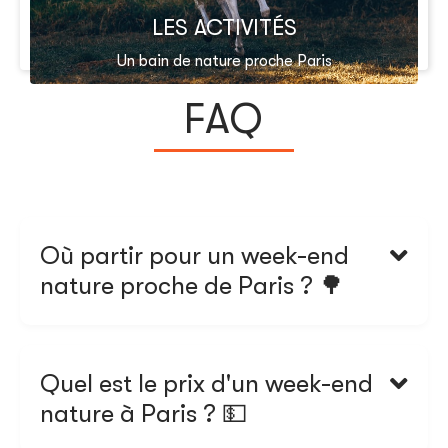
LES ACTIVITÉS
Un bain de nature proche Paris
FAQ
Nos réponses à vos questions les plus fréquentes.
Où partir pour un week-end

nature proche de Paris ? 🌳
Pour partir proche de Paris et faire un week-end
nature, on vous propose de vous évader en plein
milieu de la forêt en bourgogne. L'hébergement se
Quel est le prix d'un week-end

situe à 2h de Paris direction sud-est. Il est
nature à Paris ? 💵
uniquement accessible en voiture et offre un
dépaysement complet.